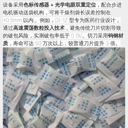
设备采用
色标传感器 + 光学电眼双重定位
，配合步进
电机驱动送袋机构，可将干燥剂袋长误差控制在
±0.5mm 以内
。例如，DI-1Z 型专为医药行业设计，
通过
高速震荡数粒投入技术
，避免传统刀片切割导致
的破包风险，实测破包率低于 0.1%
。切刀采用
钨钢材
质
，寿命可达 50 万次以上，较普通刀片提升 3 倍。